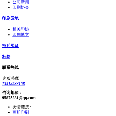
公司新闻
印刷协会
印刷园地
相关印协
印刷博文
招兵买马
标签
联系热线
客服热线
13512533158
咨询邮箱：
95875281@qq.com
友情链接 :
画册印刷