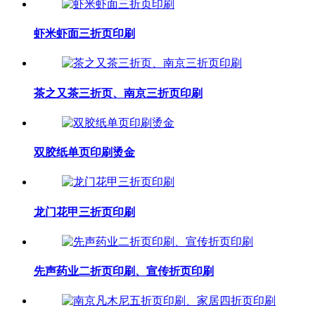
虾米虾面三折页印刷
茶之又茶三折页、南京三折页印刷
双胶纸单页印刷烫金
龙门花甲三折页印刷
先声药业二折页印刷、宣传折页印刷