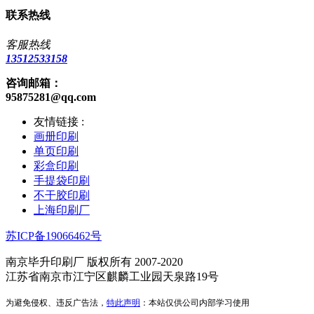
联系热线
客服热线
13512533158
咨询邮箱：
95875281@qq.com
友情链接 :
画册印刷
单页印刷
彩盒印刷
手提袋印刷
不干胶印刷
上海印刷厂
苏ICP备19066462号
南京毕升印刷厂 版权所有 2007-2020
江苏省南京市江宁区麒麟工业园天泉路19号
为避免侵权、违反广告法，
特此声明
：本站仅供公司内部学习使用