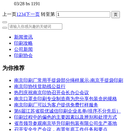
03/28
bs
1191
上一页
1
2
3
4
下一页
转至第
新闻资讯
印刷攻略
公司新闻
印刷协会
为你推荐
南京印刷厂常用手提袋部分绳样展示-南京手提袋印刷
南京印协扶贫助残公益行
热烈庆祝南京印协召开会长办公会议
南京口罩盒印刷专业制造商为您分享包装盒的规格
南京印刷厂可以为客户提供免费打样服务
第6届江苏省双优诚信印刷企业名单(排序不分先后）
印刷过程中的偏色的主要因素以及辨别和处理方式
省市领导参观南京毕升印刷包装有限公司生产基地
召开安全生产会议，布置年底工作任务和要点