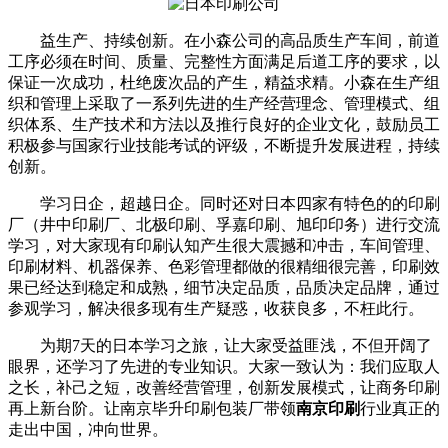
益生产、持续创新。在小森公司的高品质生产车间，前道
工序必须在时间、质量、完整性方面满足后道工序的要求，以
保证一次成功，杜绝废次品的产生，精益求精。小森在生产组
织和管理上采取了一系列先进的生产经营理念、管理模式、组
织体系、生产技术和方法以及推行良好的企业文化，鼓励员工
积极参与国家行业技能考试的评级，不断提升发展进程，持续
创新。
学习日企，超越日企。同时还对日本四家有特色的的印刷
厂（井中印刷厂、北极印刷、孚嘉印刷、旭印印务）进行交流
学习，对大家现有印刷认知产生很大震撼和冲击，车间管理、
印刷材料、机器保养、色彩管理都做的很精细很完善，印刷效
果已经达到稳定和成熟，细节决定品质，品质决定品牌，通过
参观学习，解决很多现有生产疑惑，收获良多，不枉此行。
为期7天的日本学习之旅，让大家受益匪浅，不但开阔了
眼界，还学习了先进的专业知识。大家一致认为：我们应取人
之长，补己之短，改善经营管理，创新发展模式，让商务印刷
再上新台阶。让南京毕升印刷包装厂带领
南京印刷
行业真正的
走出中国，冲向世界。