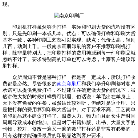
现。
印刷机打样虽然称为打样，实际和印刷大货的流程没有区
别，只是先印刷一本或几本。优点：可以确保打样和印刷大货
基本一致，各种印刷工艺都可以实现。缺点：代价太高，轻则
几百，动则上千。一般南京画册印刷的客户不推荐印刷机打
样，除非量特别大，把印刷打样的费用摊派到每一件印刷品就
忽略不计了。要求特别高的订单也可以考虑，土豪客户建议印
刷打样。
众所周知不管是哪种打样，都是有一定成本，所以打样收
费都是必然。尽管很多的
南京印刷厂
和我们毕升印刷都对客户
承诺可以提供免费打样，不过建立在确定做大货的情况下，虽
然讲做大货的时候打样费可以退。俗话说：羊毛出在羊身上，
天下没有免费的午餐，虽然话比较难听，但绝对是这个理。只
是把打样的费用算到印刷大货当中。对于要求不高、工艺简单
的印刷品就不建议打样了。浪费人力、物力而且延长生产时间
周期导致成本的增加。但是对于书籍排版、出书、大量文字的
刊物，校对、修改一遍又一遍的数码打样还是非常有必要的，
只有这样才能确保最后的印刷品达到客户要求。