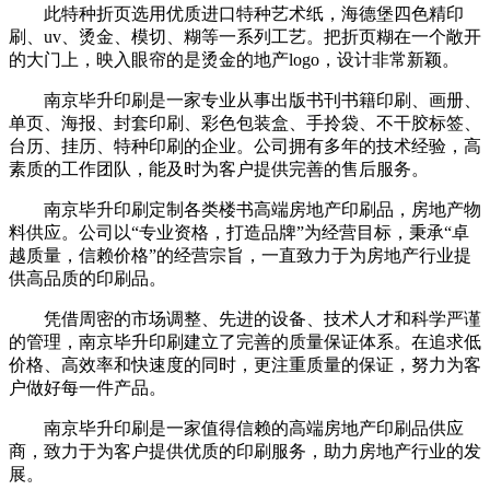
此特种折页选用优质进口特种艺术纸，海德堡四色精印
刷、uv、烫金、模切、糊等一系列工艺。把折页糊在一个敞开
的大门上，映入眼帘的是烫金的地产logo，设计非常新颖。
南京毕升印刷是一家专业从事出版书刊书籍印刷、画册、
单页、海报、封套印刷、彩色包装盒、手拎袋、不干胶标签、
台历、挂历、特种印刷的企业。公司拥有多年的技术经验，高
素质的工作团队，能及时为客户提供完善的售后服务。
南京毕升印刷定制各类楼书高端房地产印刷品，房地产物
料供应。公司以“专业资格，打造品牌”为经营目标，秉承“卓
越质量，信赖价格”的经营宗旨，一直致力于为房地产行业提
供高品质的印刷品。
凭借周密的市场调整、先进的设备、技术人才和科学严谨
的管理，南京毕升印刷建立了完善的质量保证体系。在追求低
价格、高效率和快速度的同时，更注重质量的保证，努力为客
户做好每一件产品。
南京毕升印刷是一家值得信赖的高端房地产印刷品供应
商，致力于为客户提供优质的印刷服务，助力房地产行业的发
展。