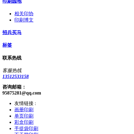
印刷园地
相关印协
印刷博文
招兵买马
标签
联系热线
客服热线
13512533158
咨询邮箱：
95875281@qq.com
友情链接 :
画册印刷
单页印刷
彩盒印刷
手提袋印刷