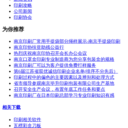
印刷攻略
公司新闻
印刷协会
为你推荐
南京印刷厂常用手提袋部分绳样展示-南京手提袋印刷
南京印协扶贫助残公益行
热烈庆祝南京印协召开会长办公会议
南京口罩盒印刷专业制造商为您分享包装盒的规格
南京印刷厂可以为客户提供免费打样服务
第6届江苏省双优诚信印刷企业名单(排序不分先后）
印刷过程中的偏色的主要因素以及辨别和处理方式
省市领导参观南京毕升印刷包装有限公司生产基地
召开安全生产会议，布置年底工作任务和要点
南京印刷厂在日本印刷总部学习专业印刷知识有感
相关下载
印刷相关软件
瓦楞彩盒刀板