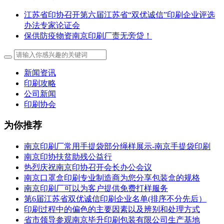
江苏省印协召开第六届江苏省“双优诚信”印刷企业评选
办法专家论证会
保供防疫物资南京印刷厂责无旁贷！
新闻资讯
印刷攻略
公司新闻
印刷协会
为你推荐
南京印刷厂常用手提袋部分绳样展示-南京手提袋印刷
南京印协扶贫助残公益行
热烈庆祝南京印协召开会长办公会议
南京口罩盒印刷专业制造商为您分享包装盒的规格
南京印刷厂可以为客户提供免费打样服务
第6届江苏省双优诚信印刷企业名单(排序不分先后）
印刷过程中的偏色的主要因素以及辨别和处理方式
省市领导参观南京毕升印刷包装有限公司生产基地