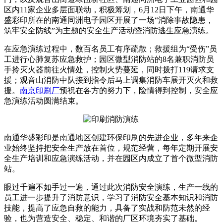
区内11家企业多层面联动，积极筹划，6月12日下午，南通华
盛彩印所在的南通同洲电子园区开展了一场“消除事故隐患，
筑牢安全防线”为主题的安全生产活动暨消防逃生应急演练。
在应急演练过程中，数百名员工有序疏散；救援组为“受伤”员
工进行心肺复苏应急救护；园区微型消防站的8名兼职消防员
手拎灭火器前往火情处，控制火势蔓延，同时拨打119请求支
援；观音山消防中队接到指令后马上调集消防车展开灭火和救
援。
南京印刷厂
预祝在各方的努力下，险情得到控制，安全应
急演练活动圆满结束。
南通华盛彩印是南通地区创建环保印刷的先进企业，多年来企
业始终坚持把安全生产放在首位，规范经营，每年定期开展安
全生产培训和应急演练活动，并在园区内成立了首个微型消防
站。
眼过千遍不如手过一遍，通过此次消防安全演练，生产一线的
员工进一步提升了消防意识，学习了消防安全基本知识和消防
技能，提高了应急自救的能力，具备了实战和防范未然的经
验，也为营造安全、稳定、和谐的厂区环境夯实了基础。