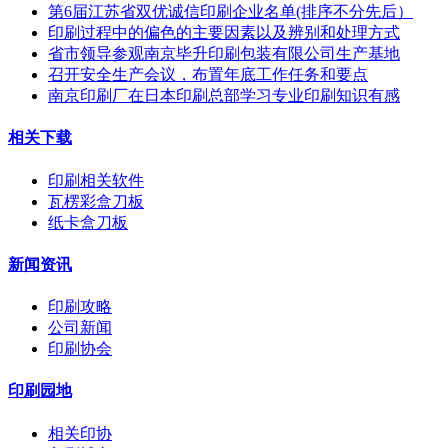
第6届江苏省双优诚信印刷企业名单(排序不分先后）
印刷过程中的偏色的主要因素以及辨别和处理方式
省市领导参观南京毕升印刷包装有限公司生产基地
召开安全生产会议，布置年底工作任务和要点
南京印刷厂在日本印刷总部学习专业印刷知识有感
相关下载
印刷相关软件
瓦楞彩盒刀板
纸卡盒刀板
新闻资讯
印刷攻略
公司新闻
印刷协会
印刷园地
相关印协