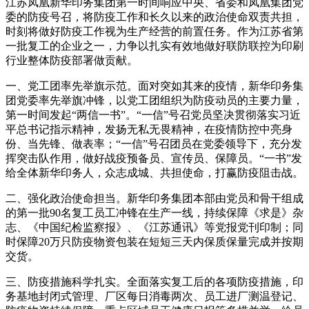
江苏凤凰新华印务集团第一时间响应中央、省委和凤凰集团党
委的防疫号召，将防疫工作和长久以来的政治使命双责共担，
时刻将做好防疫工作视为生产经营的前置任务。作为江苏省第
一批复工的企业之一，力争以扎实有效地做好联防联控为印刷
行业整体防疫部署做贡献。
一、党工团率先举旗示范。面对突如其来的疫情，新华印务集
团党委率先举旗冲锋，以党工团组织为防疫动员的主要力量，
第一时间发起“两信一书”。“一信”号召党员坚决贯彻落实习近
平总书记指示精神，发扬无私无畏精神，在疫情防控中亮身
份、当先锋、做表率；“一信”号召团员在党委领导下，充分发
挥突击队作用，做好战疫预备员、宣传员、保障员。“一书”发
给全体新华印务人，众志成城、共担使命，打赢防疫阻击战。
二、强化政治使命担当。新华印务集团本部由党员和骨干组成
的第一批90名复工员工冲锋在生产一线，持续保障《求是》杂
志、《中国纪检监察报》、《江苏通讯》等党报党刊印制；同
时保障20万只防疫物资包装在短短三天内保质保量完成并按期
交货。
三、防疫措施科学扎实。全面落实复工后的各项防疫措施，印
务基地封闭式管理、厂区每日消毒两次、员工进厂测温登记、