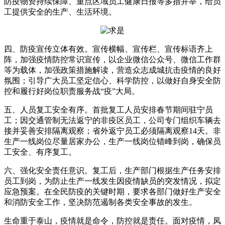
防疫物资持续保障、重点区域员工健康日报等多措并举，给员
工提供安全的生产、生活环境。
四、防疫宣传立体有效。宣传横幅、宣传栏、宣传标语齐上
阵，加强疫情防控常识宣传，以企业微信公众号、微信工作群
等为载体，加强政策措施解读，营造众志成城抗击疫情的良好
氛围；引导广大员工坚定信心、科学防控，以做好自身安全防
控和履行好岗位职责服务战“疫”大局。
五、人员复工安全有序。首批复工人员安排春节期间驻宁员
工；因交通管制无法返宁的非疫区员工，公司专门组织车辆去
接并妥善安排隔离观察；省外返宁员工必须隔离观察14天。非
生产一线岗位尽量居家办公，生产一线岗位错峰到岗，确保员
工安全、有序复工。
六、强化安全责任意识。复工后，生产部门根据生产任务安排
员工到岗，为防止生产一线发生因疫情缺员的突发情况，拟定
应急预案。在全民防疫的关键时期，要求各部门做好生产安全
和消防安全工作，坚决防范遏制各类安全事故的发生。
生命重于泰山，疫情就是命令，防控就是责任。面对疫情，凤