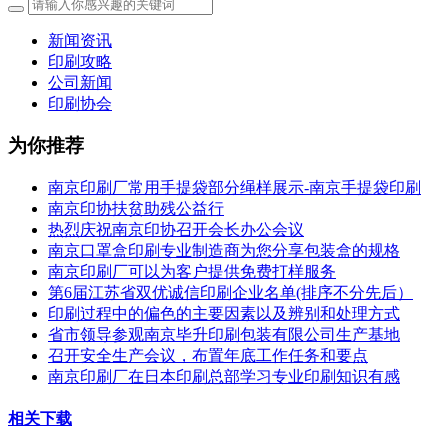
新闻资讯
印刷攻略
公司新闻
印刷协会
为你推荐
南京印刷厂常用手提袋部分绳样展示-南京手提袋印刷
南京印协扶贫助残公益行
热烈庆祝南京印协召开会长办公会议
南京口罩盒印刷专业制造商为您分享包装盒的规格
南京印刷厂可以为客户提供免费打样服务
第6届江苏省双优诚信印刷企业名单(排序不分先后）
印刷过程中的偏色的主要因素以及辨别和处理方式
省市领导参观南京毕升印刷包装有限公司生产基地
召开安全生产会议，布置年底工作任务和要点
南京印刷厂在日本印刷总部学习专业印刷知识有感
相关下载