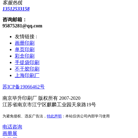
客服热线
13512533158
咨询邮箱：
95875281@qq.com
友情链接 :
画册印刷
单页印刷
彩盒印刷
手提袋印刷
不干胶印刷
上海印刷厂
苏ICP备19066462号
南京毕升印刷厂 版权所有 2007-2020
江苏省南京市江宁区麒麟工业园天泉路19号
为避免侵权、违反广告法，
特此声明
：本站仅供公司内部学习使用
电话咨询
画册展