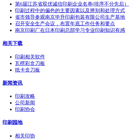
第6届江苏省双优诚信印刷企业名单(排序不分先后）
印刷过程中的偏色的主要因素以及辨别和处理方式
省市领导参观南京毕升印刷包装有限公司生产基地
召开安全生产会议，布置年底工作任务和要点
南京印刷厂在日本印刷总部学习专业印刷知识有感
相关下载
印刷相关软件
瓦楞彩盒刀板
纸卡盒刀板
新闻资讯
印刷攻略
公司新闻
印刷协会
印刷园地
相关印协