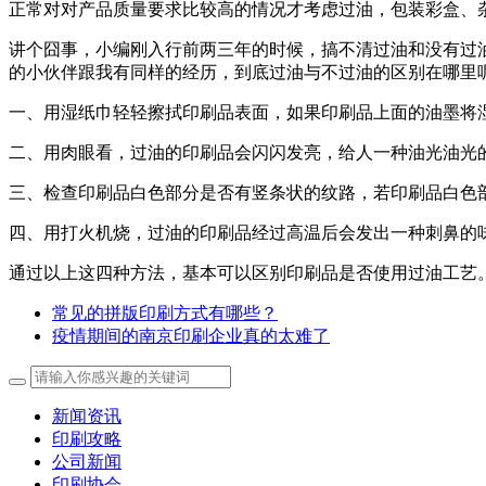
正常对对产品质量要求比较高的情况才考虑过油，包装彩盒、
讲个囧事，小编刚入行前两三年的时候，搞不清过油和没有过
的小伙伴跟我有同样的经历，到底过油与不过油的区别在哪里
一、用湿纸巾轻轻擦拭印刷品表面，如果印刷品上面的油墨将
二、用肉眼看，过油的印刷品会闪闪发亮，给人一种油光油光
三、检查印刷品白色部分是否有竖条状的纹路，若印刷品白色
四、用打火机烧，过油的印刷品经过高温后会发出一种刺鼻的
通过以上这四种方法，基本可以区别印刷品是否使用过油工艺
常见的拼版印刷方式有哪些？
疫情期间的南京印刷企业真的太难了
新闻资讯
印刷攻略
公司新闻
印刷协会