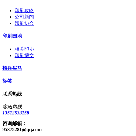
印刷攻略
公司新闻
印刷协会
印刷园地
相关印协
印刷博文
招兵买马
标签
联系热线
客服热线
13512533158
咨询邮箱：
95875281@qq.com