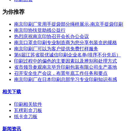
为你推荐
南京印刷厂常用手提袋部分绳样展示-南京手提袋印刷
南京印协扶贫助残公益行
热烈庆祝南京印协召开会长办公会议
南京口罩盒印刷专业制造商为您分享包装盒的规格
南京印刷厂可以为客户提供免费打样服务
第6届江苏省双优诚信印刷企业名单(排序不分先后）
印刷过程中的偏色的主要因素以及辨别和处理方式
省市领导参观南京毕升印刷包装有限公司生产基地
召开安全生产会议，布置年底工作任务和要点
南京印刷厂在日本印刷总部学习专业印刷知识有感
相关下载
印刷相关软件
瓦楞彩盒刀板
纸卡盒刀板
新闻资讯