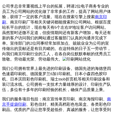
公司李总非常重视线上平台的拓展，聘请2位电子商务专业的
员工为公司网站的优化做了非常多的工作，提高了网站用户体
验，获得了一定的客户流量。现在在搜索引擎上搜索
南京印
刷
、南京印刷厂等相关关键词都能搜索到公司网站。根据百度
站长平台的统计，现在每天有6个左右IP地址客户访问网站。
虽然暂时还微不足道，但疫情期间还有新客户增加，每天还有
新的客户访问我们的网站通过客服部门认真的沟通并完成下
单。宣传部门的2位同事经常加班加点、兢兢业业为公司的宣
传做出的贡献还是有目共睹的。在这特殊的日子五一劳动节，
向我们南京印刷行业的工人，在各自岗位默默奉献的优秀员工
致敬。劳动最光荣、劳动最伟大。
我们公司拥有世界上最先进的印刷设备。德国先进的海德堡四
色速霸印刷机、德国曼罗兰6加1印刷机、日本小森四色胶印
机、日本滨田彩色印刷机、瑞士mob折页机等相关印刷设备和
装订流水线。公司拥有一支技术力量雄厚的设计、印刷生产队
伍，多位有十多年的印刷经验的机长，确保产品质量上乘。
我们的服务项目包括：南京宣传单页印刷、南京海报印刷、
南
京手提袋印刷
、彩色信封、精美高档彩色包装盒、各类彩色印
刷品。优质的产品让您享受超低价、真诚的服务，让您享受到