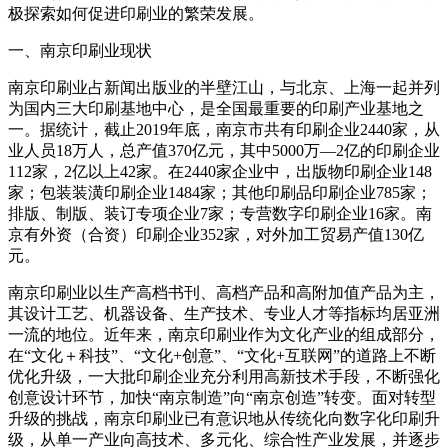
极探索如何促进印刷业的繁荣发展。
一、南京印刷业现状
南京印刷业占新闻出版业的半壁江山，与北京、上海一起并列
为国内三大印刷基地中心，是全国最重要的印刷产业基地之
一。据统计，截止2019年底，南京市共有印刷企业2440家，从
业人员18万人，总产值370亿元，其中5000万—2亿的印刷企业
112家，2亿以上42家。在2440家企业中，出版物印刷企业148
家；包装装潢印刷企业1484家；其他印刷品印刷企业785家；
排版、制版、装订专项企业7家；专营数字印刷企业16家。南
京有外资（合资）印刷企业352家，对外加工贸易产值130亿
元。
南京印刷业以生产高档书刊、高档产品和高附加值产品为主，
其设计工艺、机器设备、生产技术、专业人才等指标均居亚洲
一流的地位。近年来，南京印刷业作为文化产业的组成部分，
在“文化＋科技”、“文化+创意”、“文化+互联网”的道路上不断
优化升级，一大批印刷企业充分利用高新技术手段，不断强化
创意设计环节，加快“南京制造”向“南京创造”转变。面对转型
升级的挑战，南京印刷业已有意识地从传统化向数字化印刷升
级，从单一产业向高技术、多元化、综合性产业发展，并逐步