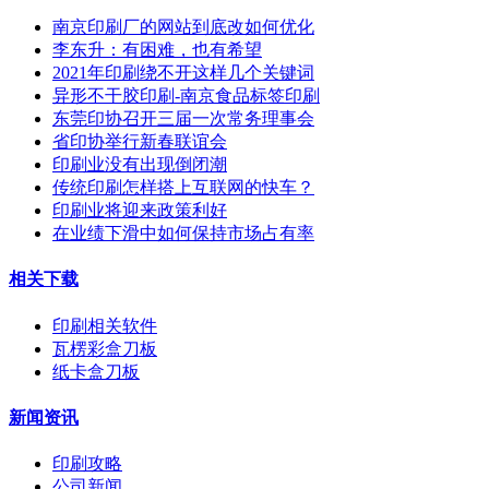
南京印刷厂的网站到底改如何优化
李东升：有困难，也有希望
2021年印刷绕不开这样几个关键词
异形不干胶印刷-南京食品标签印刷
东莞印协召开三届一次常务理事会
省印协举行新春联谊会
印刷业没有出现倒闭潮
传统印刷怎样搭上互联网的快车？
印刷业将迎来政策利好
在业绩下滑中如何保持市场占有率
相关下载
印刷相关软件
瓦楞彩盒刀板
纸卡盒刀板
新闻资讯
印刷攻略
公司新闻