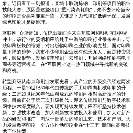
象。近日看了一则报道，某城市取消炼钢、印刷等项目的职业
技能大赛，原因是这些项目“重污染高耗能”，先不去评论当今
的印刷是否高耗能重污染，关键是下力气搞好低碳环保，发展
绿色印刷才是硬道理。
互联网+众所周知，传统出版面临来自互联网和移动互联网的
冲击，该行业的萎缩相应给处于中游的印刷行业带来冲击，导
致印刷板块的缩减，对出版物印刷企业的影响尤甚。面对印刷
量下降的趋势，我市不少印刷企业没有怨天尤人，而是转变思
路，顺应形势，发展按需印刷、云印刷，开展网络印刷与电子
商务等运营模式，在“互联网+”这一热门领域中寻找新的突破
和商机。
转型升级从南京印刷业发展史看，其产业的升级换代经过两次
历程。一是20世纪80年代由传统的手工印刷向机械印刷的升
级；二是20世纪90年代由粗放式的印刷向相对高新技术的升
级。目前正处于第三次升级换代，迎来传统印刷与数字技术和
网络技术深度融合。要实现可持续发展，应不断坚持技术创
新，加强技术改造，加大对新技术的投入和使用，加大对新产
品的研发和推广，淘汰一批落后的印刷工艺、技术和产能。大
力发展数字印刷，全方位推动印刷业在“十三五”期间向高新技
术产业转型。