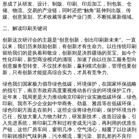
形成了从研发、设计、制版、印刷、印后加工，到包装、仓
储、物流、交易的产业链，同时还把“触角”延伸到出版、传
媒、创意策划、艺术收藏等多种产业门类，不断拓展新领域。
二、解读印刷关键词
创新这次研讨会的主题是“创意创新，创出印刷新未来”。一直
以来，我们历来鼓励创新，有创新才有生命力。以往传统印刷
留给我们的是执着和敬业，创新则是决胜疆场的至宝。如今个
性化印刷，新型商业模式的涌现，加速了由以往加工服务型向
创意服务型转变。不仅技术创新，赢利模式创新，管理也要创
新，只有创新才能提高综合实力，才具有竞争力。
绿色我们国家极力倡导绿色低碳，环境保护，在国家环保战略
的指引下，南京市政府高度重视推动各行业的环境保护工作。
近年来，我局更是大力推动南京印刷行业实施低碳环保，绿色
印刷。我市不少企业如中华商务、劲嘉、雅昌等在低碳环保，
绿色印刷方面走在前列，这些企业将绿色印刷，保护环境当作
己任，投放大量人力物力财力，研发新技术，改造旧设备，引
入先进系统，将印刷工序和过程变成无污染，再利用的优质生
产链，这些厂房车间，窗明几净，空气清心，颠覆了以往谈到
印刷就感到气味刺鼻，污水横流，重污染、脏乱差的不良印