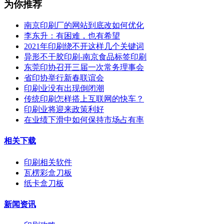
为你推荐
南京印刷厂的网站到底改如何优化
李东升：有困难，也有希望
2021年印刷绕不开这样几个关键词
异形不干胶印刷-南京食品标签印刷
东莞印协召开三届一次常务理事会
省印协举行新春联谊会
印刷业没有出现倒闭潮
传统印刷怎样搭上互联网的快车？
印刷业将迎来政策利好
在业绩下滑中如何保持市场占有率
相关下载
印刷相关软件
瓦楞彩盒刀板
纸卡盒刀板
新闻资讯