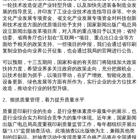
一轮技术改造促进产业转型升级，以及加快先进装备制造业发
展的指导意见，并印发了工业企业技术改造指导目录等。中央
文化产业发展专项资金、省文化产业发展专项资金对科技创新
和技术改造方面的优质项目给予支持；国家新闻出版广电总局
设立新闻出版改革项目库，对入库的重点项目予以支持；省经
信委、省商务厅也计划在“互联网+”项目、重点出口企业等方
面给予相关的政策支持。一些项目的申报，我们会通过省印刷
复制业协会向业界公开征集，也会通过我局的官网进行公告。
可以预期，十三五期间，国家和省的有关部门将陆续加大政策
扶持力度，希望业界多关注政府的政策走向，充分把握机会，
以技术创新为抓手，以项目带动，在扩产增效、智能化改造、
设备更新、绿色发展等方面有所作为，实行企业的全方位技术
改造，推动全行业的转型升级。
2、狠抓质量管理，着力提升质量水平
质量是印刷行业的生命，是行业整体素质中最集中的展示，也
是行业综合实力和综合竞争力的集中体现。近年来，国家新闻
出版广电总局高度重视印刷质量监管工作，每年都组织开展出
版“3.15”监督抽查活动。此项抽查以出版物为主，兼顾其他类
别的印刷品。对抽查活动中发现质量不合格产品将在全国通报