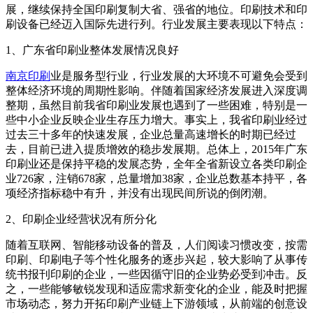
展，继续保持全国印刷复制大省、强省的地位。印刷技术和印
刷设备已经迈入国际先进行列。行业发展主要表现以下特点：
1、广东省印刷业整体发展情况良好
南京印刷
业是服务型行业，行业发展的大环境不可避免会受到
整体经济环境的周期性影响。伴随着国家经济发展进入深度调
整期，虽然目前我省印刷业发展也遇到了一些困难，特别是一
些中小企业反映企业生存压力增大。事实上，我省印刷业经过
过去三十多年的快速发展，企业总量高速增长的时期已经过
去，目前已进入提质增效的稳步发展期。总体上，2015年广东
印刷业还是保持平稳的发展态势，全年全省新设立各类印刷企
业726家，注销678家，总量增加38家，企业总数基本持平，各
项经济指标稳中有升，并没有出现民间所说的倒闭潮。
2、印刷企业经营状况有所分化
随着互联网、智能移动设备的普及，人们阅读习惯改变，按需
印刷、印刷电子等个性化服务的逐步兴起，较大影响了从事传
统书报刊印刷的企业，一些因循守旧的企业势必受到冲击。反
之，一些能够敏锐发现和适应需求新变化的企业，能及时把握
市场动态，努力开拓印刷产业链上下游领域，从前端的创意设