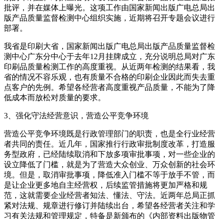
批评，并在媒体上曝光。这项工作由国家新闻出版广电总局出
版产品质量监督检测中心组织实施，近期将召开专题会议进行
部署。
我省是印刷大省，国家新闻出版广电总局出版产品质量监督检
测中心广东分中心于去年12月挂牌成立，充分说明总局对广东
印刷品质量检测工作的高度重视。从近两年检测的结果看，我
省的情况不容乐观，也有质量不合格的印刷企业因此而失去重
点客户的先例。希望各经营者高度重视产品质量，不能为了降
低成本而放松对质量的要求。
3、强化守法经营意识，营造公平竞争环境
营造公平竞争环境既是行政管理部门的职责，也是全行业经营
者共同的责任。近几年，国家推行行政审批制度改革，打造服
务型政府，已经陆续取消和下放多项审批事项，对一些企业的
设立降低了门槛，就是为了营造大众创业、万众创新的社会环
境。但是，取消审批事项，降低准入门槛不等于放手不管，而
是让企业更多地自主经营权，后续监管措施将更加严格和规
范，这就需要企业经营者知法、懂法、守法。近两年总局正抓
紧对法规、规章进行修订并陆续出台，希望各经营者关注和学
习有关法规和管理规定，特备是新颁布的《内部资料出版物管