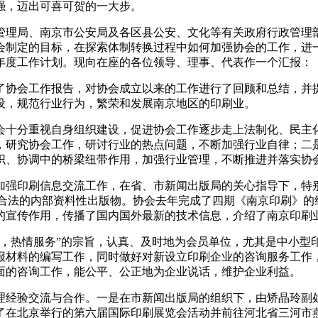
强，迈出可喜可贺的一大步。
管理局、南京市公安局及各区县公安、文化等有关政府行政管理部
制定的目标，在探索体制转换过程中如何加强协会的工作，进一步
年度工作计划。现向在座的各位领导、理事、代表作一个汇报：
了协会工作报告，对协会成立以来的工作进行了回顾和总结，并提
设，规范行业行为，繁荣和发展南京地区的印刷业。
会十分重视自身组织建设，促进协会工作逐步走上法制化、民主
，研究协会工作，研讨行业的热点问题，不断加强行业自律；二
织、协调中的桥梁纽带作用，加强行业管理，不断推进并落实协
加强印刷信息交流工作，在省、市新闻出版局的关心指导下，特
成为合法的内部资料性出版物。协会去年完成了四期《南京印刷》
的宣传作用，传播了国内国外最新的技术信息，介绍了南京印刷
，热情服务”的宗旨，认真、及时地为会员单位，尤其是中小型印
申报材料的编写工作，同时做好对新设立印刷企业的咨询服务工作
面的咨询工作，能公平、公正地为企业说话，维护企业利益。
理经验交流与合作。一是在市新闻出版局的组织下，由矫晶玲副
了在北京举行的第六届国际印刷展览会活动并前往河北省三河市