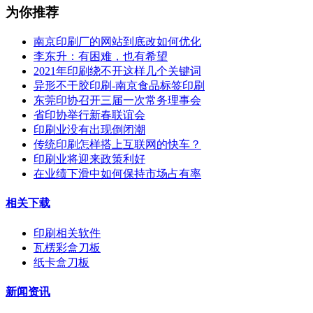
为你推荐
南京印刷厂的网站到底改如何优化
李东升：有困难，也有希望
2021年印刷绕不开这样几个关键词
异形不干胶印刷-南京食品标签印刷
东莞印协召开三届一次常务理事会
省印协举行新春联谊会
印刷业没有出现倒闭潮
传统印刷怎样搭上互联网的快车？
印刷业将迎来政策利好
在业绩下滑中如何保持市场占有率
相关下载
印刷相关软件
瓦楞彩盒刀板
纸卡盒刀板
新闻资讯