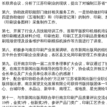
长联席会议，分析了江苏印刷业的现状，提出了对编制江苏省“
第六、协助政府职能部门做好相关服务工作。一是协助做好印
四是协助做好《五项制度》和《印刷登记薄》的制作、印刷、
《印刷设备图样》采集制作工作。
第七、开展了行业人员技能培训工作。首期平版胶印机领机培训
绕印刷概述及材料介绍、印刷色彩、印刷工艺及印刷品质量检
刷现场管理及设备维护和印刷模拟机操作等方面进行了讲座。
第八、积极参与南京印刷产业发展调研。在市新闻出版局的组
京中外合资印刷企业座谈会，各区县文化局印刷管理工作座谈
第九、召开南京印协一届二次常务理事扩大会议，审议通过了
更。在南京市新闻出版局领导的指导关心下，协会成立并独立
会长单位及广大会员单位表示衷心的感谢！
第十、配合省印协联合承办的“方正杯”江苏省新闻出版行业职
版排版比赛。南京展望文化发展有限公司获得书版排版团体一
心、台城印务、水晶山、新华丰、南理工、省地质、星光测绘
第十一、与市新闻出版局联合举行南京印刷产品质量评比交流会。
19件，金奖5件，创新奖2件。参评产品门类广，印刷工艺齐