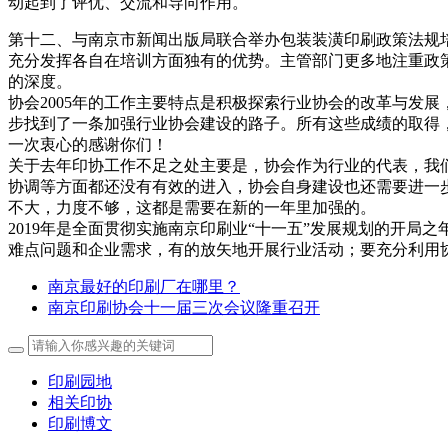
动起到了评优、交流和导向作用。
第十二、与南京市新闻出版局联合举办包装装潢印刷政策法规培
充分发挥各自在培训方面独有的优势。主管部门更多地注重政
的深度。
协会2005年的工作主要特点是积极探索行业协会的改革与发
步找到了一条加强行业协会建设的路子。所有这些成绩的取得
一次衷心的感谢你们！
关于去年印协工作不足之处主要是，协会作为行业的代表，我
协调等方面都还没有有效的进入，协会自身建设也还需要进一
不大，力度不够，这都是需要在新的一年里加强的。
2019年是全面贯彻实施南京印刷业“十一五”发展规划的开
难点问题和企业需求，有的放矢地开展行业活动；要充分利用
南京最好的印刷厂在哪里？
南京印刷协会十一届三次会议隆重召开
印刷园地
相关印协
印刷博文