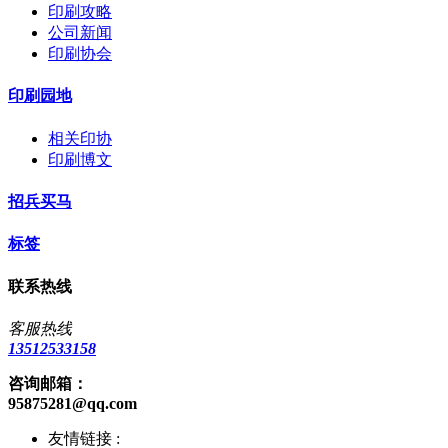
印刷攻略
公司新闻
印刷协会
印刷园地
相关印协
印刷博文
招兵买马
标签
联系热线
客服热线
13512533158
咨询邮箱：
95875281@qq.com
友情链接 :