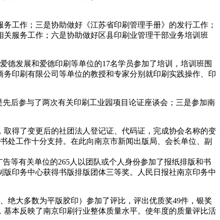
服务工作；三是协助做好《江苏省印刷管理手册》的发行工作；
相关服务工作；六是协助做好区县印刷业管理干部业务培训班
、爱德发展和爱德印刷等单位的17名学员参加了培训，培训班围
商务印刷有限公司等单位的教授和专家分别就印刷实践操作、印
是先后参与了两次有关印刷工业园项目论证座谈会；三是参加南
，取得了变更后的社团法人登记证、代码证，完成协会名称的变
秘书处工作十分支持。在此向南京市新闻出版局、会长单位、副
告等有关单位的265人以团队或个人身份参加了报纸排版和书
制版印务中心获得书版排版团体三等奖。人民日报社南京印务中
件、绝大多数为平版胶印）参加了评比，评出优质奖49件，银奖
高，基本反映了南京印刷行业整体质量水平。使年度的质量评比活