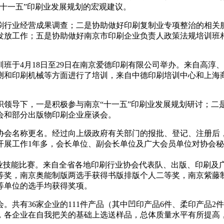
十一五”印刷业发展规划的宏观建议。
刷行业经营成果调查；二是协助做好印刷复制业专项整治的相关
发放工作；五是协助做好南京市印刷企业负责人政策法规培训班
班于4月18日至29日在南京爱德印刷有限公司举办。来自高淳
测和印刷机械等方面进行了培训，来自中德印刷培训中心和上海
织领导下，一是积极参与南京“十一五”印刷业发展规划研讨；二
会和部分出版物印刷企业座谈会。
协会名称更名。经过向上级政府有关部门的报批、登记、注册后
开展工作1年多，会长单位、副会长单位及广大会员单位对协会
业技能比赛。来自全省各地印刷行业协会代表队、出版、印刷及广
等奖，南京奥能制版两选手获得书版排版个人二等奖，南京紫藤
等单位的选手均获得奖项。
共有36家企业的111件产品（其中凹印产品6件、柔印产品2
全，各企业在自我把关的基础上选送样品，总体质量水平有所提