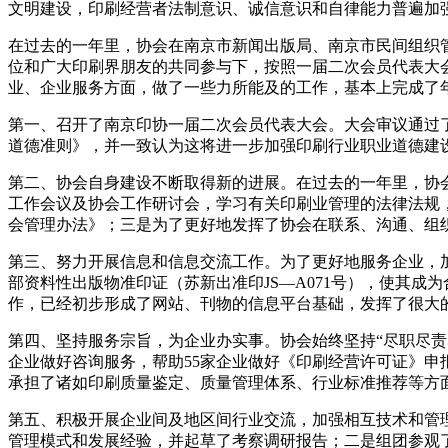
文明建设，印刷经营者法制意识、诚信意识和自律能力普遍加
在过去的一年里，协会在南京市新闻出版局、南京市民间组织
位和广大印刷界朋友的共同参与下，按照一届二次会员代表大会
业、企业服务方面，做了一些力所能及的工作，基本上完成了
第一、召开了南京印协一届二次会员代表大会。大会审议通过
道德准则》，并一致认为这将进一步加强印刷行业职业道德建
第二、协会自身建设不断取得新的进展。在过去的一年里，协
工作会议及协会工作研讨会，学习有关印刷业管理的法律法规
会管理办法》；三是为了更好地发挥了协会在联系、沟通、组
第三、努力开展信息和信息交流工作。为了更好地服务企业，
部资料性出版物准印证（苏新出准印JS—A071号），使其
作，已经初步形成了网站、刊物的信息平台基础，发挥了很大
第四、坚持服务宗旨，为企业办实事。协会始终坚持“尽职尽责
企业做好咨询服务，帮助55家企业做好《印刷经营许可证》
承担了诸如印刷质量鉴定、质量管理体系、行业标准推荐等方
第五、积极开展企业间及地区间行业交流，加强相互技术和管
管理模式和发展经验，并起草了考察调研报告；二是组团参观